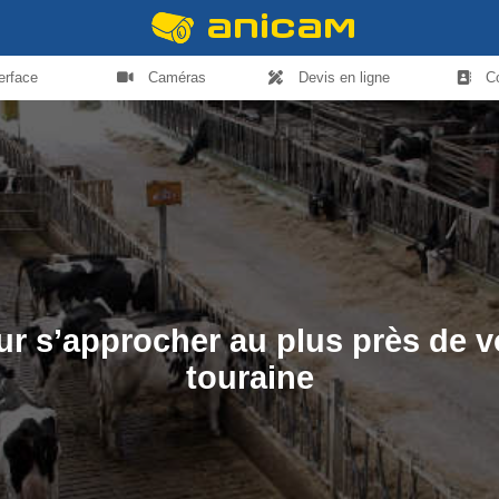
terface
Caméras
Devis en ligne
C
ur s’approcher au plus près de 
touraine