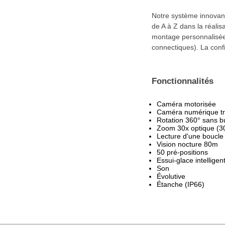
Notre système innovan
de A à Z dans la réalisa
montage personnalisée.
connectiques). La confi
Fonctionnalités
Caméra motorisée
Caméra numérique trè
Rotation 360° sans b
Zoom 30x optique (3
Lecture d'une boucle
Vision nocture 80m
50 pré-positions
Essui-glace intelligen
Son
Évolutive
Étanche (IP66)