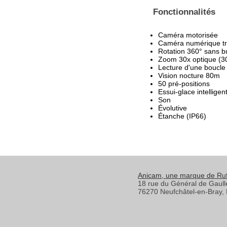
Fonctionnalités
Caméra motorisée
Caméra numérique trè
Rotation 360° sans b
Zoom 30x optique (3
Lecture d'une boucle
Vision nocture 80m
50 pré-positions
Essui-glace intelligen
Son
Évolutive
Étanche (IP66)
Anicam
, une marque de Ru
18 rue du Général de Gaull
76270
Neufchâtel-en-Bray
,