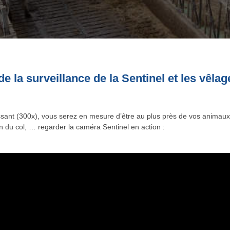
e la surveillance de la Sentinel et les vêla
sant (300x), vous serez en mesure d’être au plus près de vos animau
ion du col, … regarder la caméra Sentinel en action :