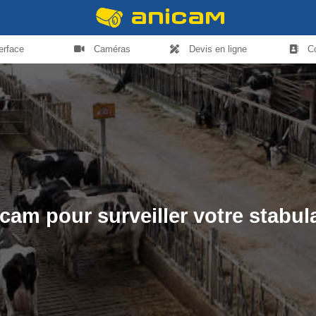
terface
Caméras
Devis en ligne
C
am pour surveiller votre stabula