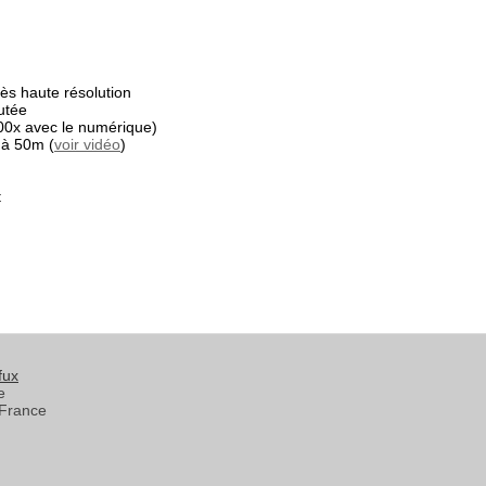
s haute résolution
utée
00x avec le numérique)
 à 50m (
voir vidéo
)
t
fux
e
France