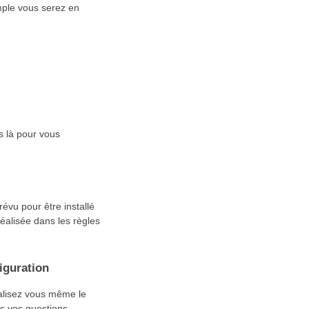
mple vous serez en
s là pour vous
évu pour être installé
éalisée dans les règles
iguration
éalisez vous même le
s vos questions.