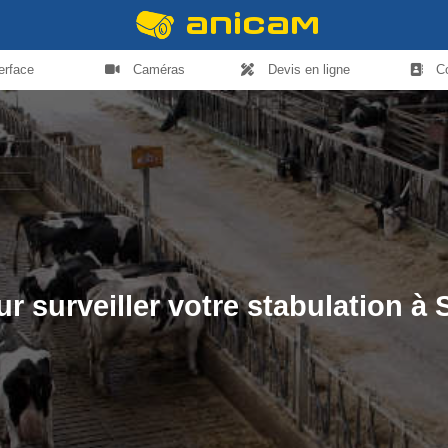
terface
Caméras
Devis en ligne
C
 surveiller votre stabulation à