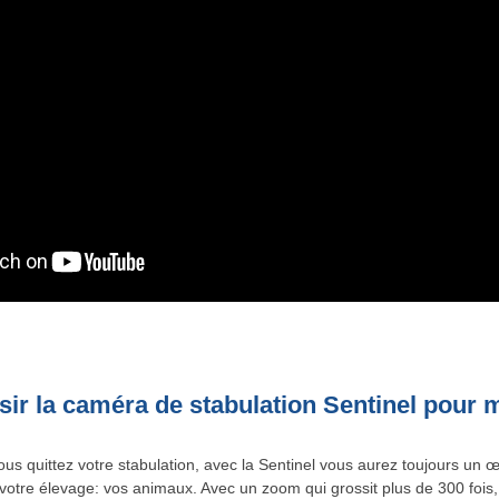
sir la caméra de stabulation Sentinel pour 
us quittez votre stabulation, avec la Sentinel vous aurez toujours un œ
votre élevage: vos animaux. Avec un zoom qui grossit plus de 300 fois