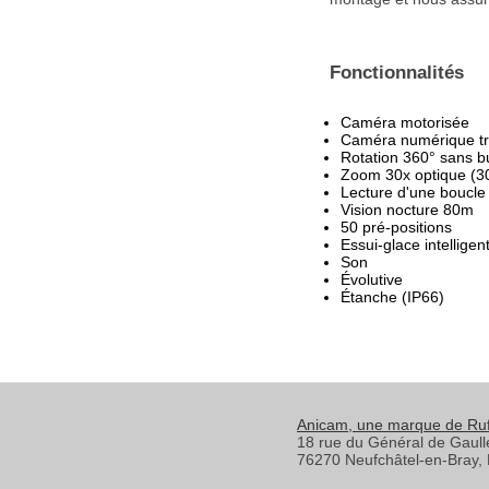
Fonctionnalités
Caméra motorisée
Caméra numérique trè
Rotation 360° sans b
Zoom 30x optique (3
Lecture d'une boucle
Vision nocture 80m
50 pré-positions
Essui-glace intelligen
Son
Évolutive
Étanche (IP66)
Anicam
, une marque de Ru
18 rue du Général de Gaull
76270
Neufchâtel-en-Bray
,