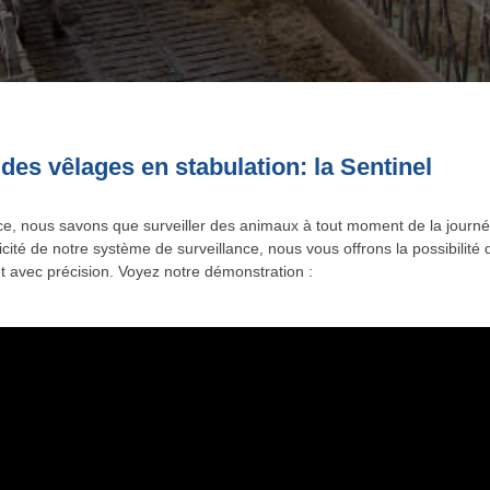
 des vêlages en stabulation: la Sentinel
ce, nous savons que surveiller des animaux à tout moment de la journé
icité de notre système de surveillance, nous vous offrons la possibilit
et avec précision. Voyez notre démonstration :