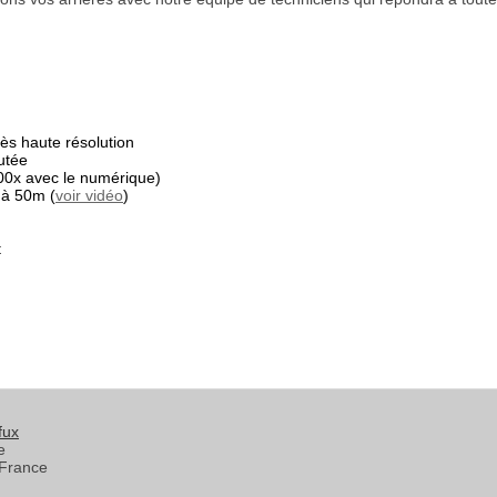
s haute résolution
utée
00x avec le numérique)
 à 50m (
voir vidéo
)
t
fux
e
France