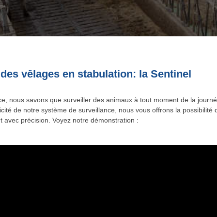
 des vêlages en stabulation: la Sentinel
ce, nous savons que surveiller des animaux à tout moment de la journé
icité de notre système de surveillance, nous vous offrons la possibilit
et avec précision. Voyez notre démonstration :