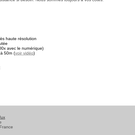
s haute résolution
utée
00x avec le numérique)
 à 50m (
voir vidéo
)
t
fux
e
France