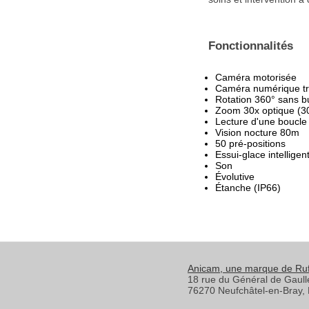
Fonctionnalités
Caméra motorisée
Caméra numérique trè
Rotation 360° sans b
Zoom 30x optique (3
Lecture d'une boucle
Vision nocture 80m
50 pré-positions
Essui-glace intelligen
Son
Évolutive
Étanche (IP66)
Anicam
, une marque de Ru
18 rue du Général de Gaull
76270
Neufchâtel-en-Bray
,