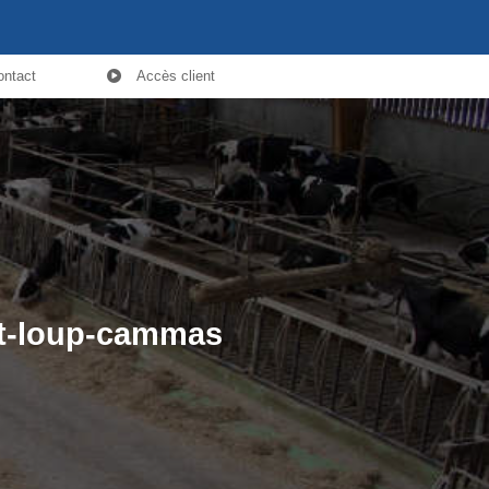
ontact
Accès client
int-loup-cammas