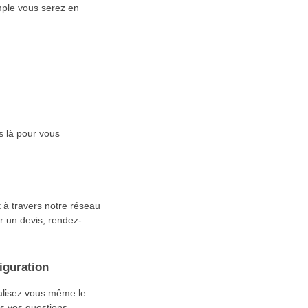
mple vous serez en
s là pour vous
 à travers notre réseau
er un devis, rendez-
iguration
éalisez vous même le
s vos questions.