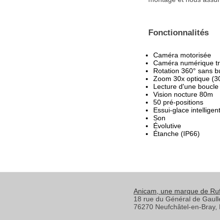
Fonctionnalités
Caméra motorisée
Caméra numérique trè
Rotation 360° sans b
Zoom 30x optique (3
Lecture d'une boucle
Vision nocture 80m
50 pré-positions
Essui-glace intelligen
Son
Évolutive
Étanche (IP66)
Anicam
, une marque de Ru
18 rue du Général de Gaull
76270
Neufchâtel-en-Bray
,