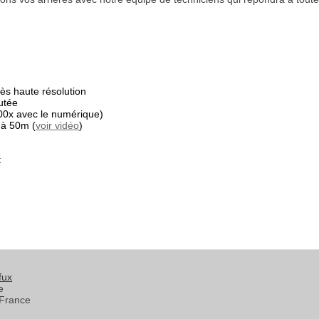
s haute résolution
utée
00x avec le numérique)
 à 50m (
voir vidéo
)
t
fux
e
France