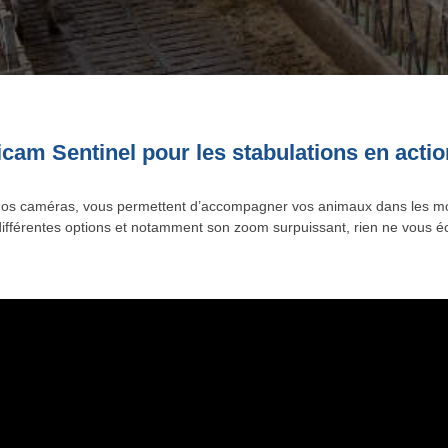
cam Sentinel pour les stabulations en actio
os caméras, vous permettent d’accompagner vos animaux dans les mom
différentes options et notamment son zoom surpuissant, rien ne vous 