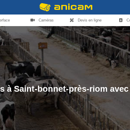
terface
Caméras
Devis en ligne
C
ges à Saint-bonnet-près-riom ave