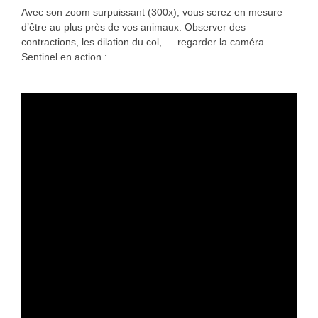
Avec son zoom surpuissant (300x), vous serez en mesure
d’être au plus près de vos animaux. Observer des
contractions, les dilation du col, … regarder la caméra
Sentinel en action :