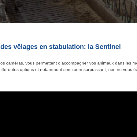
 des vêlages en stabulation: la Sentinel
os caméras, vous permettent d’accompagner vos animaux dans les mom
différentes options et notamment son zoom surpuissant, rien ne vous 