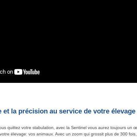
 et la précision au service de votre élevage
us quittez votre stabulation, avec la Sentinel vous aurez toujours un œ
votre élevage: vos animaux. Avec un zoom qui grossit plus de 300 fois