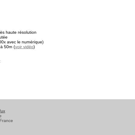
s haute résolution
utée
00x avec le numérique)
 à 50m (
voir vidéo
)
t
fux
e
France