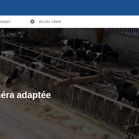
ontact
Accès client
méra adaptée