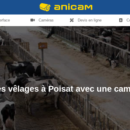
terface
Caméras
Devis en ligne
C
les vêlages à Poisat avec une ca