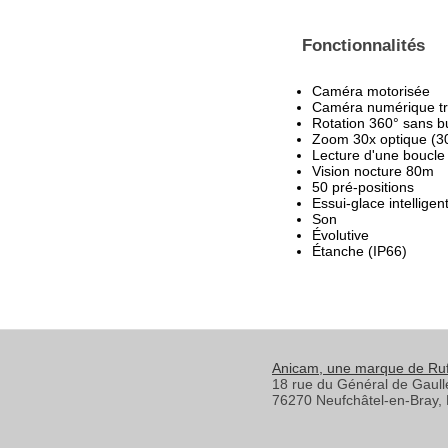
Fonctionnalités
Caméra motorisée
Caméra numérique trè
Rotation 360° sans b
Zoom 30x optique (3
Lecture d'une boucle
Vision nocture 80m
50 pré-positions
Essui-glace intelligen
Son
Évolutive
Étanche (IP66)
Anicam
, une marque de Ru
18 rue du Général de Gaull
76270
Neufchâtel-en-Bray
,