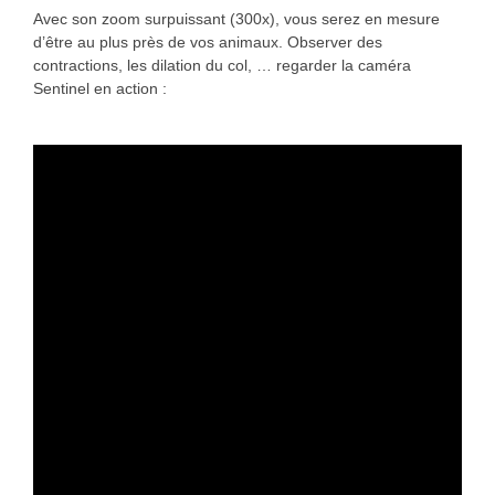
Avec son zoom surpuissant (300x), vous serez en mesure
d’être au plus près de vos animaux. Observer des
contractions, les dilation du col, … regarder la caméra
Sentinel en action :