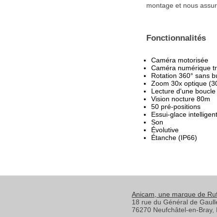
montage et nous assuro
Fonctionnalités
Caméra motorisée
Caméra numérique trè
Rotation 360° sans b
Zoom 30x optique (3
Lecture d'une boucle
Vision nocture 80m
50 pré-positions
Essui-glace intelligen
Son
Évolutive
Étanche (IP66)
Anicam
, une marque de Ru
18 rue du Général de Gaull
76270
Neufchâtel-en-Bray
,