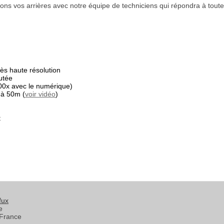
ns vos arrières avec notre équipe de techniciens qui répondra à toute
s haute résolution
utée
00x avec le numérique)
 à 50m (
voir vidéo
)
t
fux
e
France