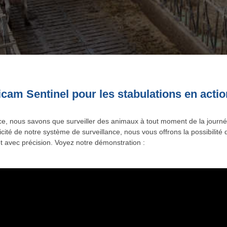
cam Sentinel pour les stabulations en actio
ce, nous savons que surveiller des animaux à tout moment de la journé
icité de notre système de surveillance, nous vous offrons la possibilit
et avec précision. Voyez notre démonstration :