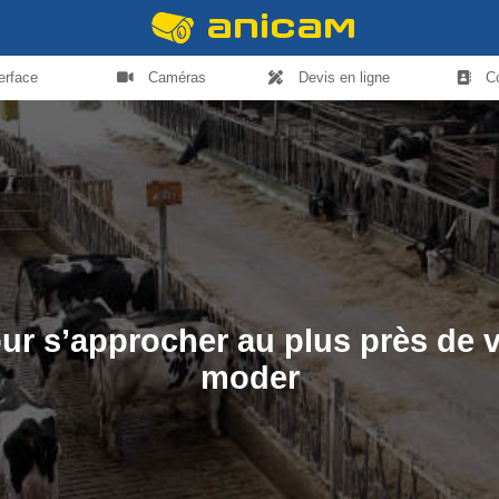
terface
Caméras
Devis en ligne
C
our s’approcher au plus près de 
moder