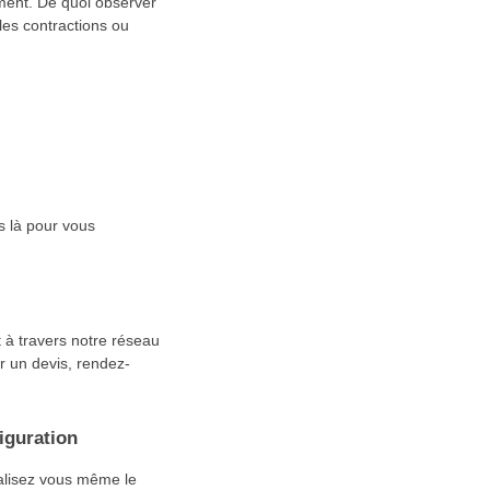
ement. De quoi observer
les contractions ou
s là pour vous
 à travers notre réseau
er un devis, rendez-
iguration
éalisez vous même le