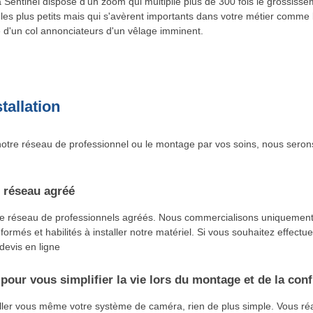
Sentinel dispose d'un zoom qui multiplie plus de 300 fois le grossiss
s les plus petits mais qui s'avèrent importants dans votre métier comme 
e d'un col annonciateurs d'un vêlage imminent.
tallation
otre réseau de professionnel ou le montage par vos soins, nous seron
 réseau agréé
re réseau de professionnels agréés. Nous commercialisons uniquement
 formés et habilités à installer notre matériel. Si vous souhaitez effectu
 devis en ligne
pour vous simplifier la vie lors du montage et de la conf
aller vous même votre système de caméra, rien de plus simple. Vous r