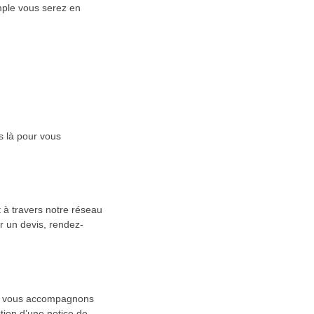
mple vous serez en
s là pour vous
 à travers notre réseau
er un devis, rendez-
us vous accompagnons
action d’une notice de