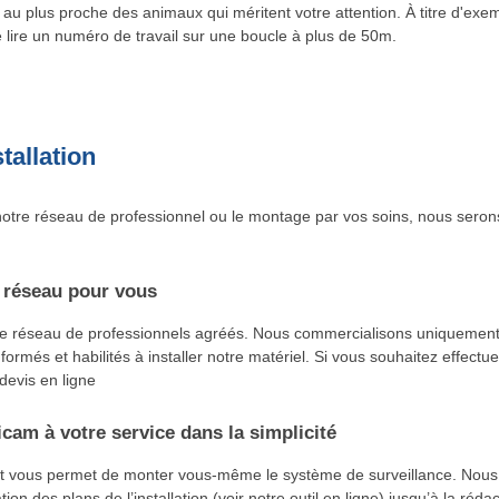
au plus proche des animaux qui méritent votre attention. À titre d'exe
lire un numéro de travail sur une boucle à plus de 50m.
tallation
otre réseau de professionnel ou le montage par vos soins, nous seron
 réseau pour vous
re réseau de professionnels agréés. Nous commercialisons uniquement
 formés et habilités à installer notre matériel. Si vous souhaitez effectu
 devis en ligne
cam à votre service dans la simplicité
t vous permet de monter vous-même le système de surveillance. No
tion des plans de l’installation (voir notre outil en ligne) jusqu’à la réd