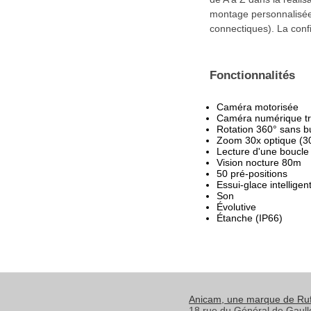
montage personnalisée.
connectiques). La confi
Fonctionnalités
Caméra motorisée
Caméra numérique trè
Rotation 360° sans b
Zoom 30x optique (3
Lecture d'une boucle
Vision nocture 80m
50 pré-positions
Essui-glace intelligen
Son
Évolutive
Étanche (IP66)
Anicam
, une marque de Ru
18 rue du Général de Gaull