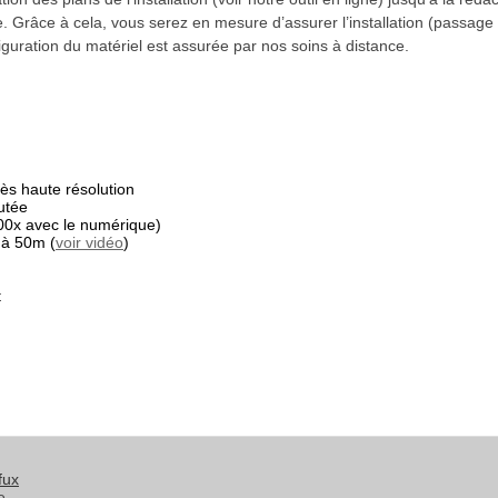
 Grâce à cela, vous serez en mesure d’assurer l’installation (passage
guration du matériel est assurée par nos soins à distance.
s haute résolution
utée
00x avec le numérique)
 à 50m (
voir vidéo
)
t
fux
e