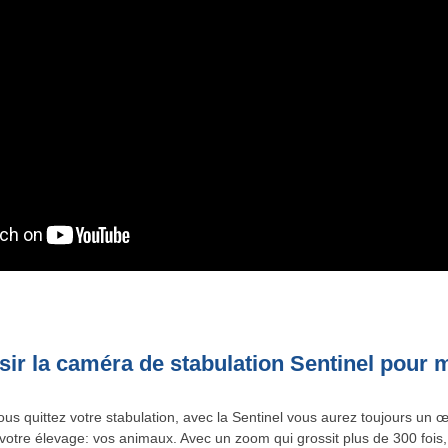
sir la caméra de stabulation Sentinel pour 
us quittez votre stabulation, avec la Sentinel vous aurez toujours un œ
votre élevage: vos animaux. Avec un zoom qui grossit plus de 300 fois