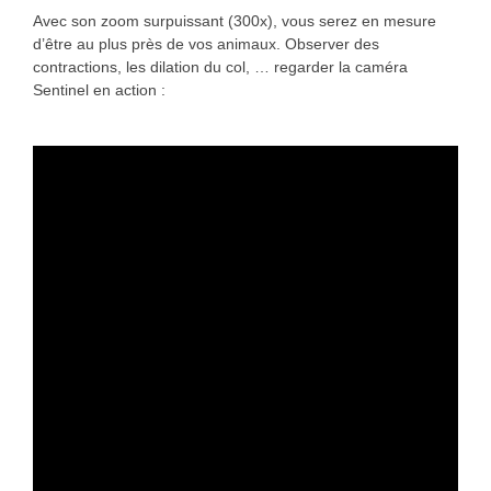
Avec son zoom surpuissant (300x), vous serez en mesure
d’être au plus près de vos animaux. Observer des
contractions, les dilation du col, … regarder la caméra
Sentinel en action :