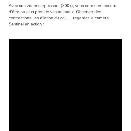
Avec son zoom surpuissant (300x), vous serez en mesure
d’être au plus près de vos animaux. Observer des
contractions, les dilation du col, … regarder la caméra
Sentinel en action :