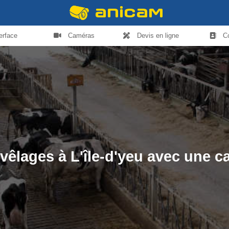
terface
Caméras
Devis en ligne
C
s vêlages à L'île-d'yeu avec une 