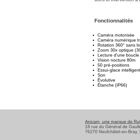
Fonctionnalités
Caméra motorisée
Caméra numérique trè
Rotation 360° sans b
Zoom 30x optique (3
Lecture d'une boucle
Vision nocture 80m
50 pré-positions
Essui-glace intelligen
Son
Évolutive
Étanche (IP66)
Anicam
, une marque de Ru
18 rue du Général de Gaull
76270
Neufchâtel-en-Bray
,