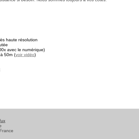
s haute résolution
utée
00x avec le numérique)
 à 50m (
voir vidéo
)
t
fux
e
France