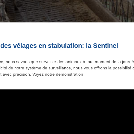
 des vêlages en stabulation: la Sentinel
ce, nous savons que surveiller des animaux à tout moment de la journé
icité de notre système de surveillance, nous vous offrons la possibilit
et avec précision. Voyez notre démonstration :