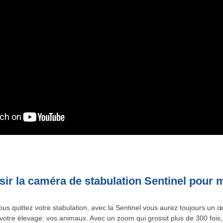
sir la caméra de stabulation Sentinel pour 
us quittez votre stabulation, avec la Sentinel vous aurez toujours un œ
votre élevage: vos animaux. Avec un zoom qui grossit plus de 300 fois