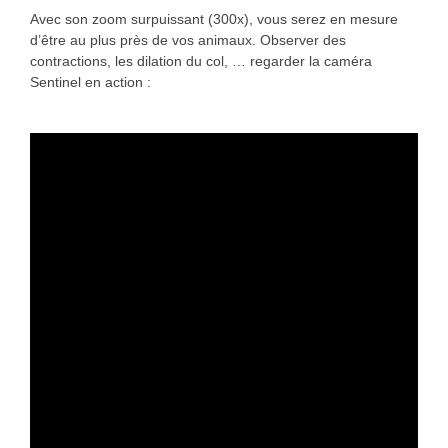
Avec son zoom surpuissant (300x), vous serez en mesure
d’être au plus près de vos animaux. Observer des
contractions, les dilation du col, … regarder la caméra
Sentinel en action :