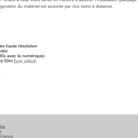
guration du matériel est assurée par nos soins à distance.
s haute résolution
utée
00x avec le numérique)
 à 50m (
voir vidéo
)
t
fux
e
France