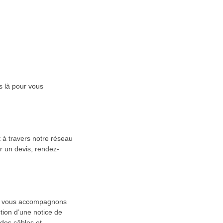
s là pour vous
 à travers notre réseau
er un devis, rendez-
us vous accompagnons
action d’une notice de
 des câbles et