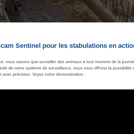
cam Sentinel pour les stabulations en actio
ce, nous savons que surveiller des animaux à tout moment de la journé
icité de notre système de surveillance, nous vous offrons la possibilit
et avec précision. Voyez notre démonstration :