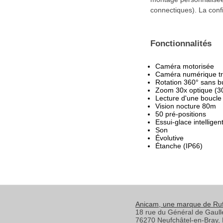
connectiques). La confi
Fonctionnalités
Caméra motorisée
Caméra numérique trè
Rotation 360° sans b
Zoom 30x optique (3
Lecture d'une boucle
Vision nocture 80m
50 pré-positions
Essui-glace intelligen
Son
Évolutive
Étanche (IP66)
Anicam
, une marque de Ru
18 rue du Général de Gaull
76270
Neufchâtel-en-Bray
,