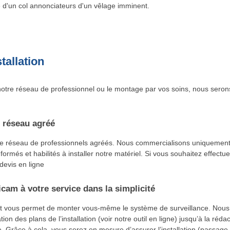
e d'un col annonciateurs d'un vêlage imminent.
tallation
otre réseau de professionnel ou le montage par vos soins, nous seron
 réseau agréé
re réseau de professionnels agréés. Nous commercialisons uniquement
 formés et habilités à installer notre matériel. Si vous souhaitez effectu
 devis en ligne
cam à votre service dans la simplicité
t vous permet de monter vous-même le système de surveillance. No
tion des plans de l’installation (voir notre outil en ligne) jusqu’à la réd
 Grâce à cela, vous serez en mesure d’assurer l’installation (passage