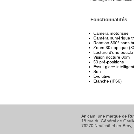
Fonctionnalités
Caméra motorisée
Caméra numérique trè
Rotation 360° sans b
Zoom 30x optique (3
Lecture d'une boucle
Vision nocture 80m
50 pré-positions
Essui-glace intelligen
Son
Évolutive
Étanche (IP66)
Anicam
, une marque de Ru
18 rue du Général de Gaull
76270
Neufchâtel-en-Bray
,