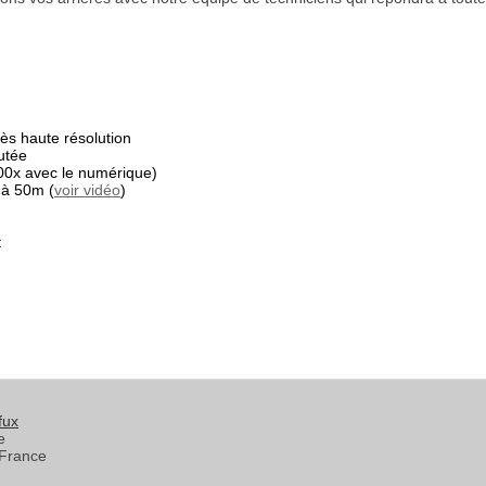
s haute résolution
utée
00x avec le numérique)
 à 50m (
voir vidéo
)
t
fux
e
France