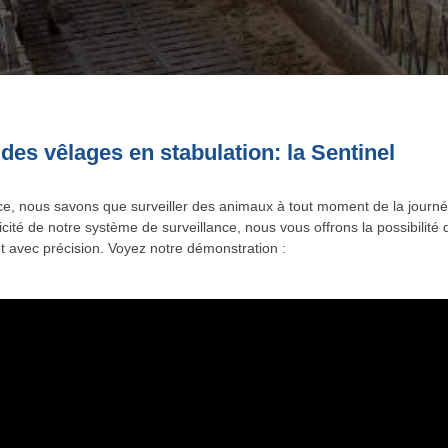
 des vêlages en stabulation: la Sentinel
ce, nous savons que surveiller des animaux à tout moment de la journé
icité de notre système de surveillance, nous vous offrons la possibilit
et avec précision. Voyez notre démonstration :