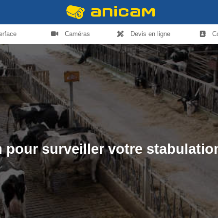
terface
Caméras
Devis en ligne
C
pour surveiller votre stabulatio