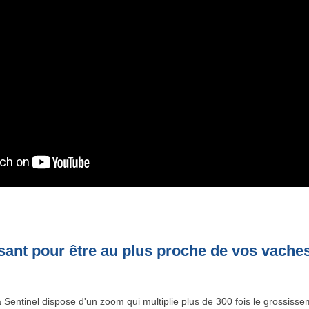
ant pour être au plus proche de vos vache
Sentinel dispose d'un zoom qui multiplie plus de 300 fois le grossiss