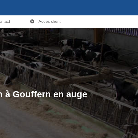
ontact
Accès client
n à Gouffern en auge