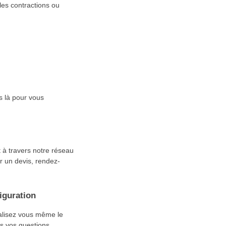
les contractions ou
s là pour vous
 à travers notre réseau
er un devis, rendez-
iguration
éalisez vous même le
s vos questions.