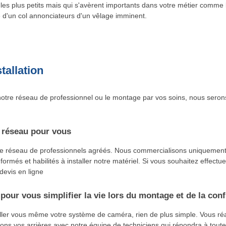
s les plus petits mais qui s'avèrent importants dans votre métier comme 
e d'un col annonciateurs d'un vêlage imminent.
tallation
otre réseau de professionnel ou le montage par vos soins, nous seron
 réseau pour vous
re réseau de professionnels agréés. Nous commercialisons uniquement
 formés et habilités à installer notre matériel. Si vous souhaitez effectu
 devis en ligne
pour vous simplifier la vie lors du montage et de la conf
aller vous même votre système de caméra, rien de plus simple. Vous r
ns vos arrières avec notre équipe de techniciens qui répondra à toute