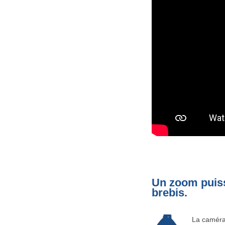
Un zoom puiss
brebis.
La caméra 