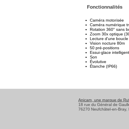
Fonctionnalités
Caméra motorisée
Caméra numérique trè
Rotation 360° sans b
Zoom 30x optique (3
Lecture d'une boucle
Vision nocture 80m
50 pré-positions
Essui-glace intelligen
Son
Évolutive
Étanche (IP66)
Anicam
, une marque de Ru
18 rue du Général de Gaull
76270
Neufchâtel-en-Bray
,