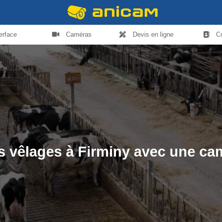
terface
Caméras
Devis en ligne
C
es vêlages à Firminy avec une c