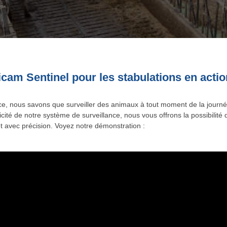
cam Sentinel pour les stabulations en actio
ce, nous savons que surveiller des animaux à tout moment de la journé
icité de notre système de surveillance, nous vous offrons la possibilit
et avec précision. Voyez notre démonstration :