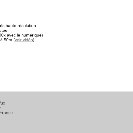
s haute résolution
utée
00x avec le numérique)
 à 50m (
voir vidéo
)
t
fux
e
France