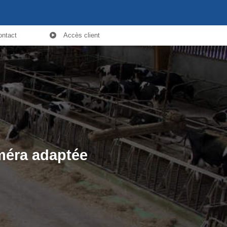
ontact
Accès client
améra adaptée