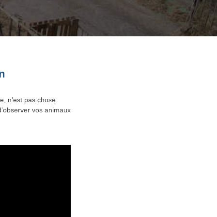
n
e, n’est pas chose
é d’observer vos animaux