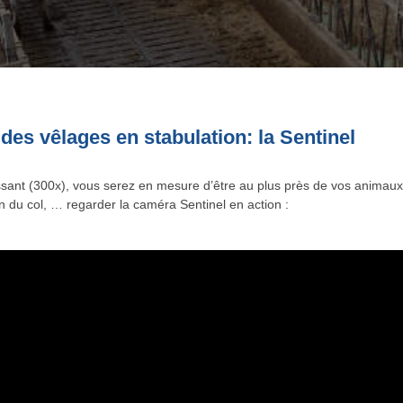
 des vêlages en stabulation: la Sentinel
sant (300x), vous serez en mesure d’être au plus près de vos animau
ion du col, … regarder la caméra Sentinel en action :