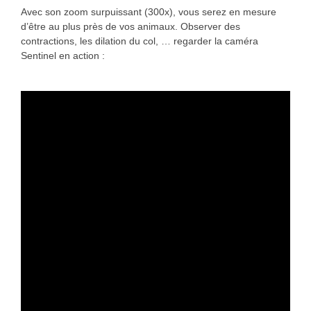
Avec son zoom surpuissant (300x), vous serez en mesure
d’être au plus près de vos animaux. Observer des
contractions, les dilation du col, … regarder la caméra
Sentinel en action :