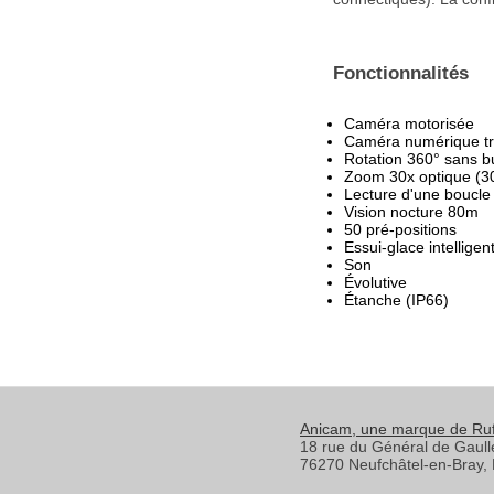
Fonctionnalités
Caméra motorisée
Caméra numérique trè
Rotation 360° sans b
Zoom 30x optique (3
Lecture d'une boucle
Vision nocture 80m
50 pré-positions
Essui-glace intelligen
Son
Évolutive
Étanche (IP66)
Anicam
, une marque de Ru
18 rue du Général de Gaull
76270
Neufchâtel-en-Bray
,