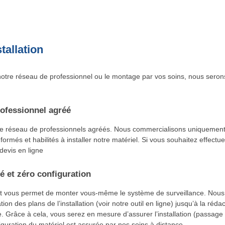
tallation
otre réseau de professionnel ou le montage par vos soins, nous seron
ofessionnel agréé
re réseau de professionnels agréés. Nous commercialisons uniquement
 formés et habilités à installer notre matériel. Si vous souhaitez effectu
 devis en ligne
é et zéro configuration
t vous permet de monter vous-même le système de surveillance. No
tion des plans de l’installation (voir notre outil en ligne) jusqu’à la réd
 Grâce à cela, vous serez en mesure d’assurer l’installation (passage
guration du matériel est assurée par nos soins à distance.