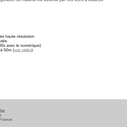
s haute résolution
utée
00x avec le numérique)
 à 50m (
voir vidéo
)
t
fux
e
France