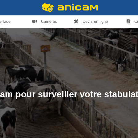
terface
Caméras
Devis en ligne
C
am pour surveiller votre stabula