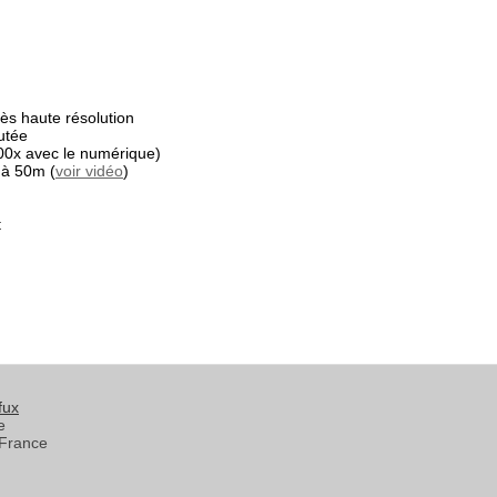
s haute résolution
utée
00x avec le numérique)
 à 50m (
voir vidéo
)
t
fux
e
France