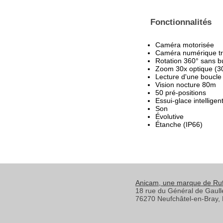
Fonctionnalités
Caméra motorisée
Caméra numérique trè
Rotation 360° sans b
Zoom 30x optique (3
Lecture d'une boucle
Vision nocture 80m
50 pré-positions
Essui-glace intelligen
Son
Évolutive
Étanche (IP66)
Anicam
, une marque de Ru
18 rue du Général de Gaull
76270
Neufchâtel-en-Bray
,