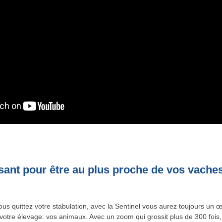
ant pour être au plus proche de vos vache
us quittez votre stabulation, avec la Sentinel vous aurez toujours un œ
votre élevage: vos animaux. Avec un zoom qui grossit plus de 300 fois