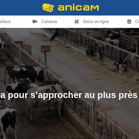
terface
Caméras
Devis en ligne
C
ra pour s’approcher au plus prè