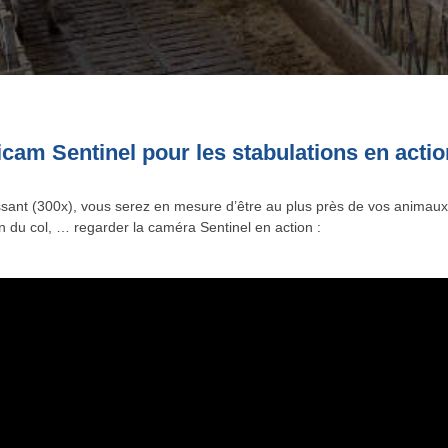
cam Sentinel pour les stabulations en actio
sant (300x), vous serez en mesure d’être au plus près de vos animau
ion du col, … regarder la caméra Sentinel en action :