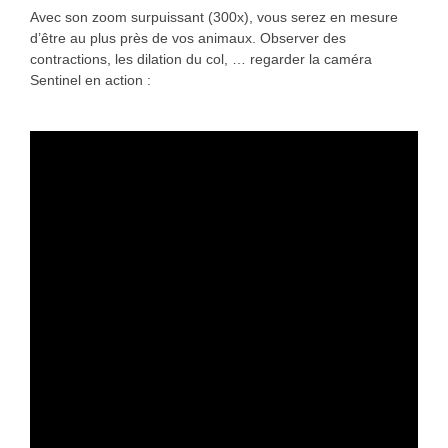
Avec son zoom surpuissant (300x), vous serez en mesure
d’être au plus près de vos animaux. Observer des
contractions, les dilation du col, … regarder la caméra
Sentinel en action :